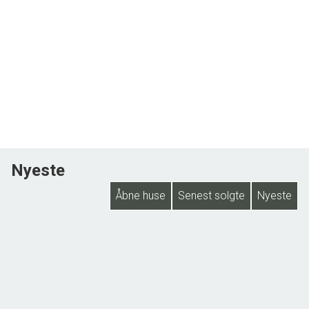
Nyeste
Åbne huse
Senest solgte
Nyeste