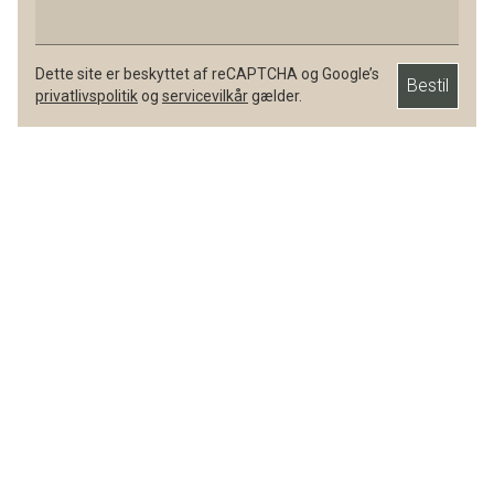
Dette site er beskyttet af reCAPTCHA og Google’s
Bestil
privatlivspolitik
og
servicevilkår
gælder.