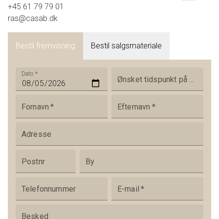
+45 61 79 79 01
ras@casab.dk
Bestil fremvisning
Bestil salgsmateriale
Dato
*
Ønsket tidspunkt på dagen
Fornavn
*
Efternavn
*
Adresse
Postnr
By
Telefonnummer
E-mail
*
Besked