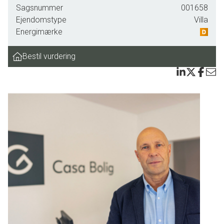
Sagsnummer
001658
nye varmepumper, soveværelse, køkken med god
Ejendomstype
Villa
spiseplads, stort badeværelse med brus samt
Energimærke
bryggers/værkstedsdel. Første salen indeholder: 2
soveværelser.
Bestil vurdering
Grunden er på samlet 488 m2, som i dag er beplantet med
træer og buske og hvor der forefindes gode
udviklingsmuligheder.
En rigtig fin ejendom til prisen og indenfor byskiltet i Holbæk
Vestby, dvs. tæt på transport, skoler indkøb m.m.
Fremvisning kun efter aftale med ejendomsmægleren.