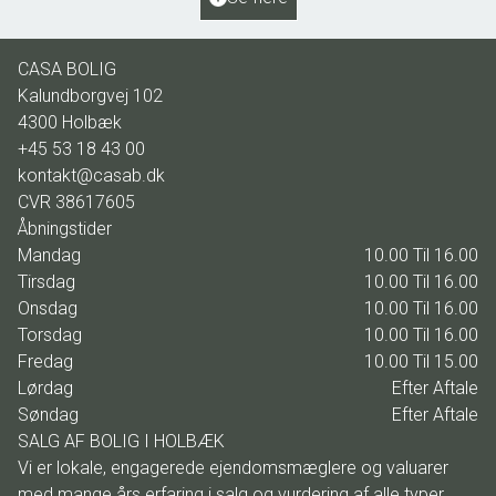
5.495.000 kr.
CASA BOLIG
Kalundborgvej 102
4300
Holbæk
+45 53 18 43 00
kontakt@casab.dk
CVR
38617605
Åbningstider
Mandag
10.00 Til 16.00
Tirsdag
10.00 Til 16.00
Onsdag
10.00 Til 16.00
Torsdag
10.00 Til 16.00
Fredag
10.00 Til 15.00
Lørdag
Efter Aftale
Søndag
Efter Aftale
SALG AF BOLIG I HOLBÆK
Vi er lokale, engagerede ejendomsmæglere og valuarer
med mange års erfaring i salg og vurdering af alle typer