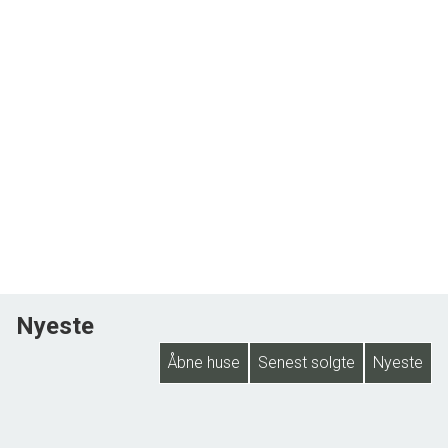
Nyeste
Åbne huse
Senest solgte
Nyeste