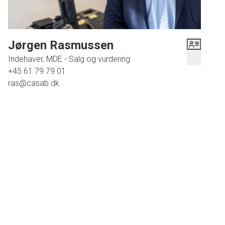
Jørgen Rasmussen
Indehaver, MDE - Salg og vurdering
+45 61 79 79 01
ras@casab.dk