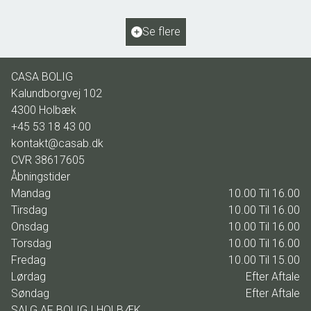
2
Grundareal
769
m
Ejendomstype
Villa
Se flere
5.495.000 kr.
CASA BOLIG
Kalundborgvej 102
4300
Holbæk
+45 53 18 43 00
kontakt@casab.dk
CVR
38617605
Åbningstider
Mandag
10.00 Til 16.00
Tirsdag
10.00 Til 16.00
Onsdag
10.00 Til 16.00
Torsdag
10.00 Til 16.00
Fredag
10.00 Til 15.00
Lørdag
Efter Aftale
Søndag
Efter Aftale
SALG AF BOLIG I HOLBÆK