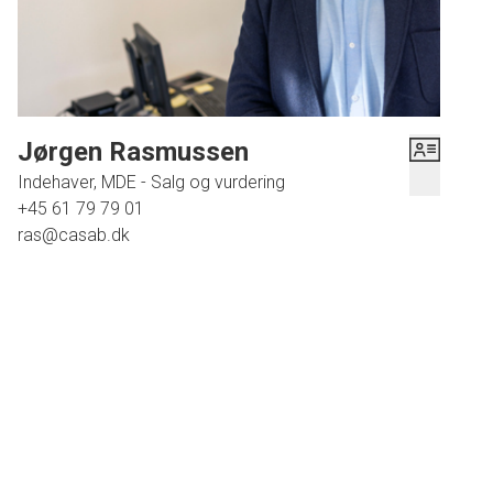
Jørgen Rasmussen
Indehaver, MDE - Salg og vurdering
+45 61 79 79 01
ras@casab.dk