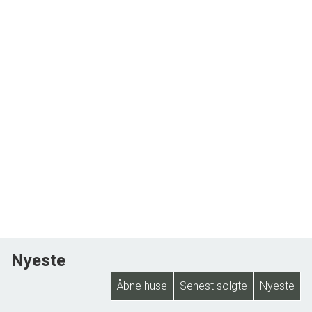
Nyeste
Åbne huse
Senest solgte
Nyeste