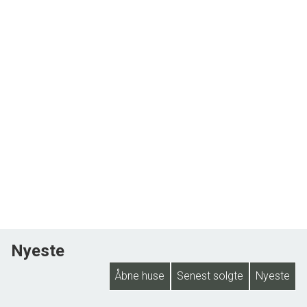
Nyeste
Åbne huse
Senest solgte
Nyeste