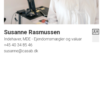
Alt fremtræder i den skønneste orden og er smagfuld
udført - et virkeligt fint hus til prisen.
Fremvisning kun efter aftale med ejendomsmægleren.
Susanne Rasmussen
Indehaver, MDE - Ejendomsmægler og valuar
+45 40 34 85 46
susanne@casab.dk