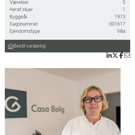
Værelser
5
Ejendommen er beliggende på 805 m2 god grund og
Heraf stuer
1
indeholder ca. 146 m2 bolig samt carport, stort brugbart
Byggeår
1973
værksted, overdækket arealer, solterrasser m.m. Virkelig
Sagsnummer
001617
skøn og moderniseret og spændende ejendom
Ejendomstype
Villa
Ejendommen indeholder bl.a.:
Bestil vurdering
Rummelig og fin hovedentre med fordelingsgang, bryggers,
2 fine badeværelser med brus, 3 rigtig fine soveværelser,
hvoraf forældresoveværelset har udgang til terrasse/haven,
mindre værelse eller kontor, nyere køkken udført i smagfuld
og lækker stil og med tilhørende viktualierum, spisestue
samt opholdsstue med biopejs og udgang til hyggelig
terrasse og haven, som ligeledes rummer overdækket
arealer og udendørs pejs.
Endvidere forefindes:.
Solceller, shelter, genvexanlæg m.m.