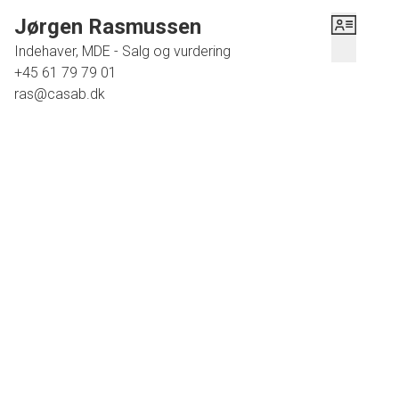
Jørgen Rasmussen
Indehaver, MDE - Salg og vurdering
+45 61 79 79 01
ras@casab.dk