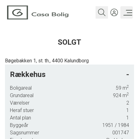
SOLGT
Bøgebakken 1, st. th., 4400 Kalundborg
.
Rækkehus
-
2
Boligareal
59
m
2
Grundareal
924
m
Værelser
2
Heraf stuer
1
Antal plan
1
Byggeår
1951
/ 1984
Sagsnummer
001747