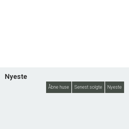
Nyeste
Åbne huse
Senest solgte
Nyeste